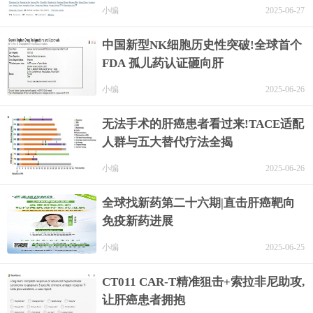
小编
2025-06-27
中国新型NK细胞历史性突破!全球首个
FDA 孤儿药认证砸向肝
小编
2025-06-26
无法手术的肝癌患者看过来!TACE适配
人群与五大替代疗法全揭
小编
2025-06-26
全球找新药第二十六期|直击肝癌靶向
免疫新药进展
小编
2025-06-25
CT011 CAR-T精准狙击+索拉非尼助攻,
让肝癌患者拥抱