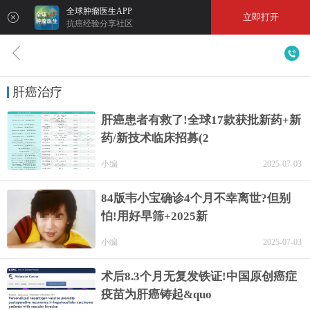
全球肿瘤医生APP
立即打开
抗癌经验分享社区
肝癌治疗
肝癌患者有救了!全球17款获批新药+新
药/新技术临床招募(2
小编
2025-07-03
84版韦小宝确诊4个月不幸离世?但别
怕!用好早筛+2025新
小编
2025-07-03
术后8.3个月无复发铁证!中国原创癌症
疫苗为肝癌铸起&quo