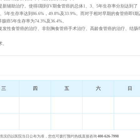
新辅助治疗。使得I期到IV期食管癌的总体1、3、5年生存率分别达到了
、3、5年生存率达到86.6%，49.8%及33.9%。而对于相对早期的食管癌即I期
腺癌5年生存率为74.3%及36.4%。
复发性食管癌的治疗、非剖胸食管癌手术治疗、高龄食管癌的治疗、结肠
术。
三
四
五
六
日
情况仍以医院当日公布为准，您也可拨打预约热线直接咨询
400-626-7998