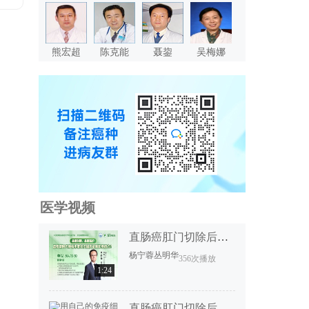
熊宏超
陈克能
聂鋆
吴梅娜
医学视频
直肠癌肛门切除后恢复要多久？
杨宁蓉
丛明华
356次播放
1:24
直肠癌肛门切除后恢复要多久？