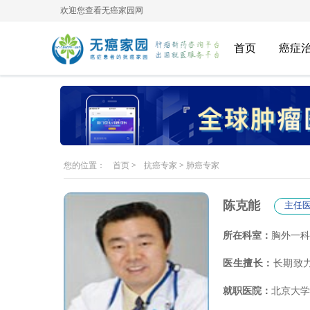
欢迎您查看无癌家园网
首页
癌症
您的位置：
首页
>
抗癌专家
>
肺癌专家
陈克能
主任
所在科室：
胸外一科
医生擅长：
长期致
就职医院：
北京大学