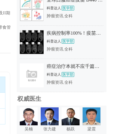
科普达人
医学部
及II期
肿瘤资讯
全科
带食管
疾病控制率100%！疫苗、CAR-T、NK改写“死亡剧本”！2026脑瘤五大颠覆性疗法盘点
科普达人
医学部
肿瘤资讯
全科
癌症治疗本就不应千篇一律，揭秘mRNA癌症疫苗XH001，AI定制的专属“抗癌护卫”
科普达人
医学部
肿瘤资讯
全科
权威医生
吴楠
张力建
杨跃
梁震