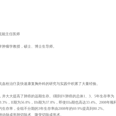
克能主任医师
肿瘤学教授，硕士、博士生导师。
血栓治疗及快速康复胸外科的研究与实践中积累了大量经验。
并大大提高了肺癌的远期生存。I期到IV肺癌的总体1、3、5年生存率为
3%，II期为56.8%，IIb期为37.8%，即使IIIa期也高达33.4%。2008年
率，全组不分期的3年生存率由2008年的69.9%提高到80.2%。
肺动脉成形肺切除术、隆突切除成形术。