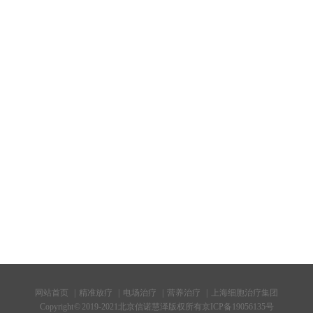
网站首页
|
精准放疗
|
电场治疗
|
营养治疗
|
上海细胞治疗集团
Copyright © 2019-2021北京信诺慧泽版权所有
京ICP备19056135号