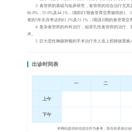
3. 食管癌的基础与临床研究，食管癌的综合治疗尤其是
86.8%，55.0%及44.1%，I期到IV期食管胃交界腺癌的1
者的5年生存率达到61.2%及51.1%，I期及II期的食管胃交界
4. 复杂食管癌的外科治疗，如穿孔性食管癌的治疗、
术。
5. 巨大恶性胸腺肿瘤的手术治疗并人造上腔静脉置换
出诊时间表
一
二
上午
下午
本网站提供的信息仅作为参考，医生的具体出诊