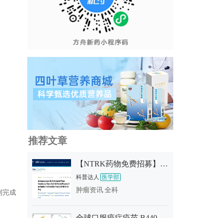
推荐文章
【NTRK药物免费招募】新一代靶向药TL118终于启动临床！现正招募实体瘤/中枢神经系统肿瘤患者！
科普达人
医学部
肿瘤资讯
全科
顺利完成
全球口服癌症疫苗 B440 挺进 Ⅱ 期——无针头、可居家、能把"免疫针耐药"的