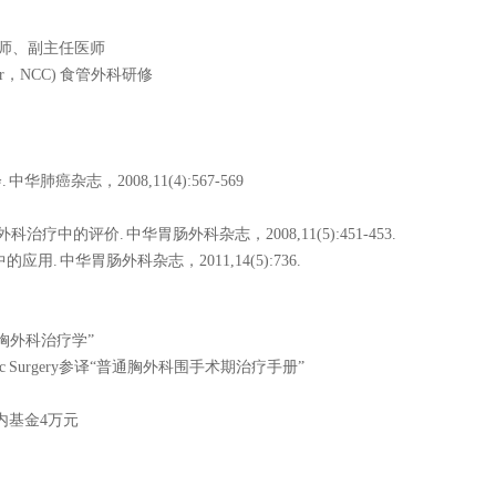
师、副主任医师
nter，NCC) 食管外科研修
癌杂志，2008,11(4):567-569
中的评价. 中华胃肠外科杂志，2008,11(5):451-453.
 中华胃肠外科杂志，2011,14(5):736.
译“现代胸外科治疗学”
l Thoracic Surgery参译“普通胸外科围手术期治疗手册”
内基金4万元