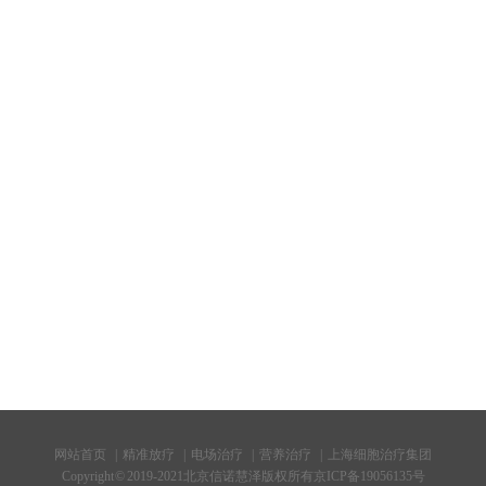
网站首页
|
精准放疗
|
电场治疗
|
营养治疗
|
上海细胞治疗集团
Copyright © 2019-2021北京信诺慧泽版权所有
京ICP备19056135号