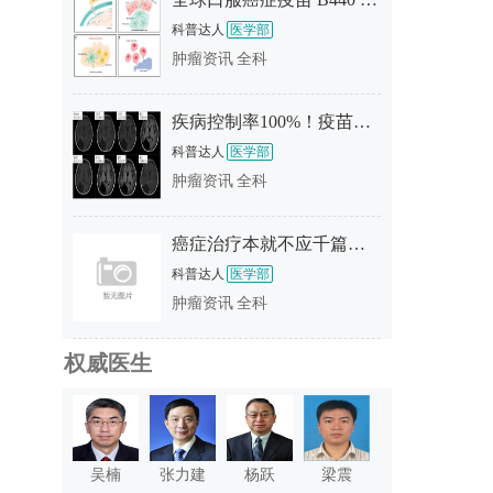
科普达人
医学部
肿瘤资讯
全科
疾病控制率100%！疫苗、CAR-T、NK改写“死亡剧本”！2026脑瘤五大颠覆性疗法盘点
科普达人
医学部
肿瘤资讯
全科
癌症治疗本就不应千篇一律，揭秘mRNA癌症疫苗XH001，AI定制的专属“抗癌护卫”
科普达人
医学部
肿瘤资讯
全科
权威医生
吴楠
张力建
杨跃
梁震