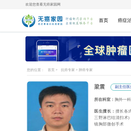
欢迎您查看无癌家园网
首页
癌症
您的位置：
首页
>
抗癌专家
>
肺癌专家
梁震
副主任医
所在科室：
胸外一科
医生擅长：
擅长各
三野淋巴结清扫术
镜胸部微创手术