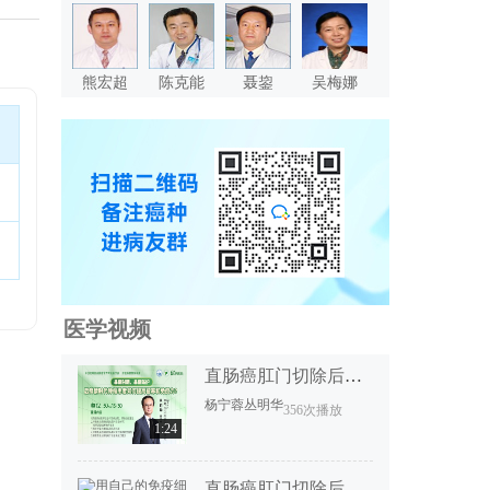
熊宏超
陈克能
聂鋆
吴梅娜
医学视频
直肠癌肛门切除后恢复要多久？
杨宁蓉
丛明华
356次播放
1:24
直肠癌肛门切除后恢复要多久？