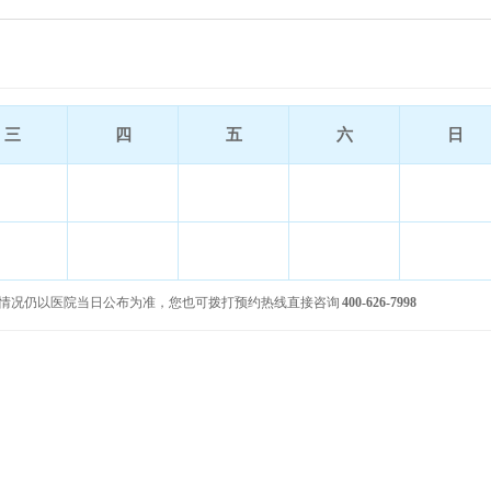
三
四
五
六
日
情况仍以医院当日公布为准，您也可拨打预约热线直接咨询
400-626-7998