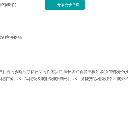
肿瘤医院
专家会诊咨询
震副主任医师
瘤的诊断治疗有较深的临床功底,擅长各式食管癌根治术(食管部分/次
术纵隔肿瘤手术，纵隔镜及胸腔镜胸部微创手术，并能熟练地处理各种胸外