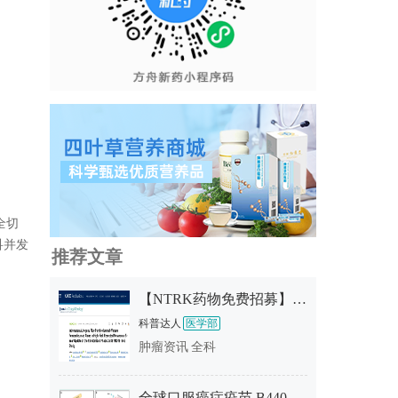
全切
科并发
推荐文章
【NTRK药物免费招募】新一代靶向药TL118终于启动临床！现正招募实体瘤/中枢神经系统肿瘤患者！
科普达人
医学部
肿瘤资讯
全科
全球口服癌症疫苗 B440 挺进 Ⅱ 期——无针头、可居家、能把"免疫针耐药"的