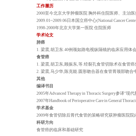
工作履历
2000至今北京大学肿瘤医院 胸外科住院医师、主治医
2009.01~2009.06日本国立癌中心(National Cancer Ce
1998-2000年北京大学第一医院 住院医师
学术论文
肺癌
1. 梁震,胡卫东.40例颈如路电视纵隔镜的临床应用体会. 中华肺
食管癌
1. 梁震,胡卫东,顾振东,等.经裂孔食管切除术在食管癌外科治疗
2. 梁震,马少华,陈克能.圆形吻合器在食管胃颈部吻合中的应用.
其他
编译书目
2005年Advanced Therapy in Thoracic Surgery参
2007年Handbook of Perioperative Care in Genera
学术基金
2009年食管切除后胃代食管的策略研究获肿瘤医院院
科研方向
食管癌的临床和基础研究