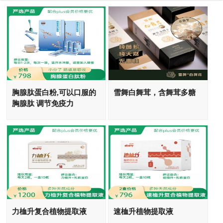
胸腺肽蛋白粉,可以口服的
雪舞白舞茸，含舞茸多糖
胸腺肽 调节免疫力
力桖升复合植物提取液
速桖升植物提取液