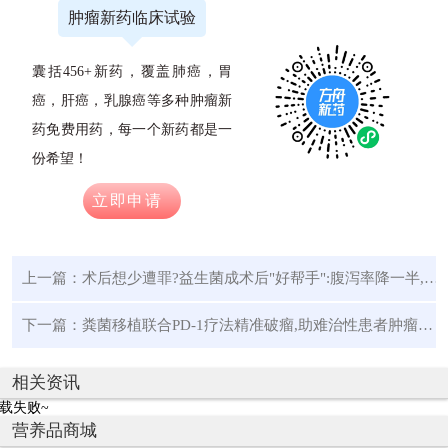
肿瘤新药临床试验
囊括456+新药，覆盖肺癌，胃
癌，肝癌，乳腺癌等多种肿瘤新
药免费用药，每一个新药都是一
份希望！
立即申请
上一篇：
术后想少遭罪?益生菌成术后"好帮手":腹泻率降一半,缩短排气/排便时间
下一篇：
粪菌移植联合PD-1疗法精准破瘤,助难治性患者肿瘤全消!
相关资讯
载失败~
营养品商城