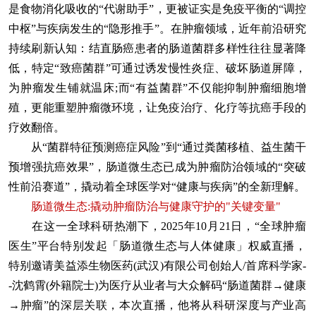
是食物消化吸收的“代谢助手”，更被证实是免疫平衡的“调控
中枢”与疾病发生的“隐形推手”。在肿瘤领域，近年前沿研究
持续刷新认知：结直肠癌患者的肠道菌群多样性往往显著降
低，特定“致癌菌群”可通过诱发慢性炎症、破坏肠道屏障，
为肿瘤发生铺就温床;而“有益菌群”不仅能抑制肿瘤细胞增
殖，更能重塑肿瘤微环境，让免疫治疗、化疗等抗癌手段的
疗效翻倍。
从“菌群特征预测癌症风险”到“通过粪菌移植、益生菌干
预增强抗癌效果”，肠道微生态已成为肿瘤防治领域的“突破
性前沿赛道”，撬动着全球医学对“健康与疾病”的全新理解。
肠道微生态:撬动肿瘤防治与健康守护的"关键变量"
在这一全球科研热潮下，2025年10月21日，“全球肿瘤
医生”平台特别发起「肠道微生态与人体健康」权威直播，
特别邀请美益添生物医药(武汉)有限公司创始人/首席科学家-
-沈鹤霄(外籍院士)为医疗从业者与大众解码“肠道菌群→健康
→肿瘤”的深层关联，本次直播，他将从科研深度与产业高