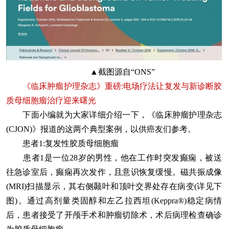
▲截图源自“ONS”
《临床肿瘤护理杂志》重磅:电场疗法让复发与新诊断胶
质母细胞瘤治疗迎来曙光
下面小编就为大家详细介绍一下，《临床肿瘤护理杂志
(CJON)》报道的这两个典型案例，以供癌友们参考。
患者1:复发性胶质母细胞瘤
患者1是一位28岁的男性，他在工作时突发癫痫，被送
往急诊室后，癫痫再次发作，且意识恢复缓慢。磁共振成像
(MRI)扫描显示，其右侧颞叶和顶叶交界处存在病变(详见下
图)。通过高剂量类固醇和左乙拉西坦(Keppra®)稳定病情
后，患者接受了开颅手术和肿瘤切除术，术后病理检查确诊