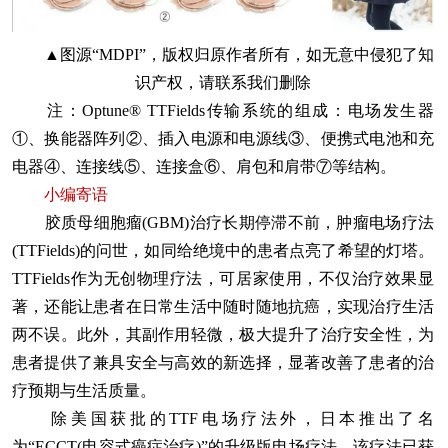
▲图源“MDPI”，版权归原作者所有，如无意中侵犯了知
识产权，请联系我们删除
注：Optune® TTFields传输系统的组成：电场发生器
①、换能器阵列②、插入电源和电源线③、便携式电池和充
电器④、连接线⑤、连接盒⑥、肩包和肩带⑦等结构。
小编寄语
胶质母细胞瘤(GBM)治疗长期停滞不前，肿瘤电场疗法
(TTFields)的问世，如同给绝境中的患者点亮了希望的灯塔。
TTFields作为无创物理疗法，可居家使用，不仅治疗效果显
著，还能让患者在日常生活中随时随地抗癌，实现治疗生活
两不误。此外，其副作用轻微，极大提升了治疗安全性，为
患者提供了兼具安全与高效的新选择，显著改善了患者的治
疗预期与生活质量。
除美国获批的TTF电场疗法外，日本推出了名
为“ECCT(电容式癌症治疗)”的升级版电场疗法。该疗法已获