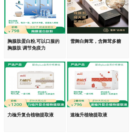
胸腺肽蛋白粉,可以口服的
雪舞白舞茸，含舞茸多糖
胸腺肽 调节免疫力
力桖升复合植物提取液
速桖升植物提取液