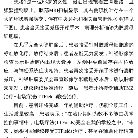
患者2是一位63岁的女性，最近出现拖着左脚走路，且
频繁撞到墙上。脑部MRI扫描显示，其右侧顶枕叶存在一个
大的环状增强病变，伴有中央坏死和相关血管源性水肿(详见
下图)。患者当天接受减压开颅手术，病理分析确诊为胶质母
细胞瘤。
在几乎完全切除肿瘤后，患者接受针对胶质母细胞瘤的
标准放化疗。放疗结束后，患者左腿无力复发，神经影像学
检查显示肿瘤腔内出现大囊肿，左侧中央前回存在占位效
应，与神经系统症状相符。患者再次接受开颅手术进行囊肿
减压。神经肿瘤委员会审查影像学和病理标本后，确认肿瘤
未复发，建议继续标准治疗。随后，患者开始接受辅助TMZ
治疗+电场疗法(TTFields)联合治疗。
目前，患者即将完成一年的辅助治疗，仍能全职工作，
生活质量较高。患者表示：“在治疗期间为数不多能由我掌
控的事情中，电场疗法(TTFields)完全在我的掌控之中。”未
来，她很可能继续接受TTFields治疗，甚至在辅助化疗结束