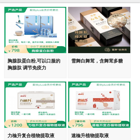
胸腺肽蛋白粉,可以口服的
雪舞白舞茸，含舞茸多糖
胸腺肽 调节免疫力
力桖升复合植物提取液
速桖升植物提取液