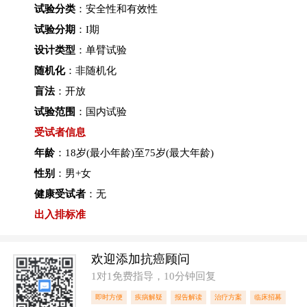
试验分类
：安全性和有效性
试验分期
：I期
设计类型
：单臂试验
随机化
：非随机化
盲法
：开放
试验范围
：国内试验
受试者信息
年龄
：18岁(最小年龄)至75岁(最大年龄)
性别
：男+女
健康受试者
：无
出入排标准
欢迎添加抗癌顾问
1对1免费指导，10分钟回复
即时方便
疾病解疑
报告解读
治疗方案
临床招募