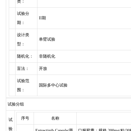
类：
试验分
II期
期：
设计类
单臂试验
型：
随机化：
非随机化
盲法：
开放
试验范
国际多中心试验
围：
试验分组
序号
名称
试
验
Entrectinib Capsule/恩
口服胶囊；规格 200mg/粒/