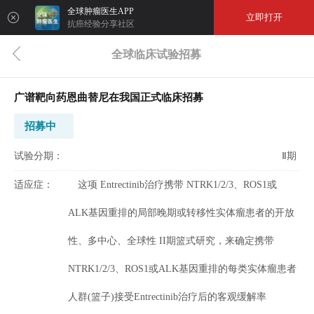
全球肿瘤医生APP
立即打开
抗癌经验分享社区
全球临床试验招募
广谱靶向药恩曲替尼在我国正式临床招募
招募中
试验分期：
Ⅱ期
适应症：
这项 Entrectinib治疗携带 NTRK1/2/3、ROS1或
ALK基因重排的局部晚期或转移性实体瘤患者的开放
性、多中心、全球性 II期篮式研究，来确定携带
NTRK1/2/3、ROS1或ALK基因重排的每类实体瘤患者
人群(篮子)接受Entrectinib治疗后的客观缓解率