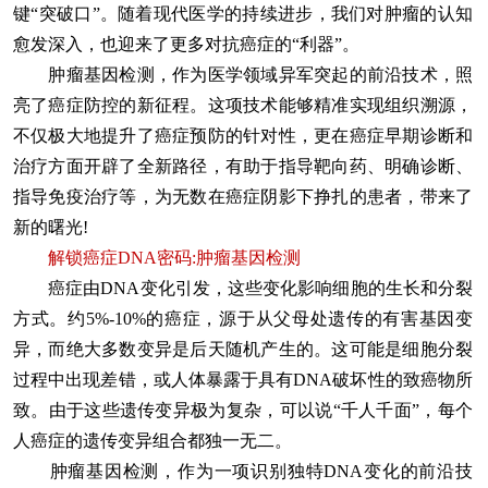
键“突破口”。随着现代医学的持续进步，我们对肿瘤的认知
愈发深入，也迎来了更多对抗癌症的“利器”。
肿瘤基因检测，作为医学领域异军突起的前沿技术，照
亮了癌症防控的新征程。这项技术能够精准实现组织溯源，
不仅极大地提升了癌症预防的针对性，更在癌症早期诊断和
治疗方面开辟了全新路径，有助于指导靶向药、明确诊断、
指导免疫治疗等，为无数在癌症阴影下挣扎的患者，带来了
新的曙光!
解锁癌症DNA密码:肿瘤基因检测
癌症由DNA变化引发，这些变化影响细胞的生长和分裂
方式。约5%-10%的癌症，源于从父母处遗传的有害基因变
异，而绝大多数变异是后天随机产生的。这可能是细胞分裂
过程中出现差错，或人体暴露于具有DNA破坏性的致癌物所
致。由于这些遗传变异极为复杂，可以说“千人千面”，每个
人癌症的遗传变异组合都独一无二。
肿瘤基因检测，作为一项识别独特DNA变化的前沿技