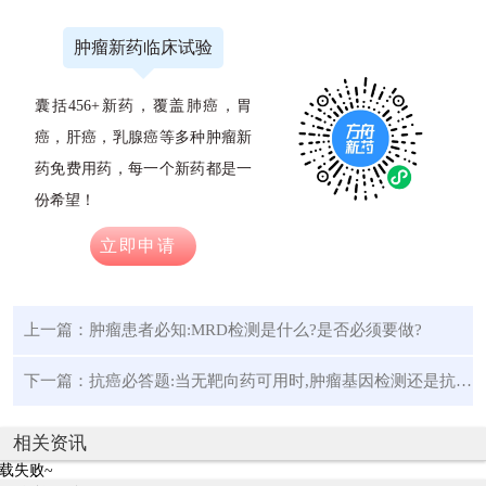
肿瘤新药临床试验
囊括456+新药，覆盖肺癌，胃
癌，肝癌，乳腺癌等多种肿瘤新
药免费用药，每一个新药都是一
份希望！
立即申请
上一篇：
肿瘤患者必知:MRD检测是什么?是否必须要做?
下一篇：
抗癌必答题:当无靶向药可用时,肿瘤基因检测还是抗癌的"必选项"吗?
相关资讯
载失败~