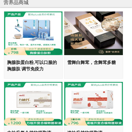
营养品商城
胸腺肽蛋白粉,可以口服的
雪舞白舞茸，含舞茸多糖
胸腺肽 调节免疫力