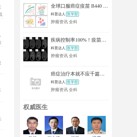
全球口服癌症疫苗 B440 挺进 Ⅱ 期——无针头、可居家、能把"免疫针耐药"的
直
科普达人
医学部
或
，
肿瘤资讯
全科
明
，
疾病控制率100%！疫苗、CAR-T、NK改写“死亡剧本”！2026脑瘤五大颠覆性疗法盘点
的
科普达人
医学部
的
肿瘤资讯
全科
患
癌症治疗本就不应千篇一律，揭秘mRNA癌症疫苗XH001，AI定制的专属“抗癌护卫”
科普达人
医学部
肿瘤资讯
全科
不
权威医生
允