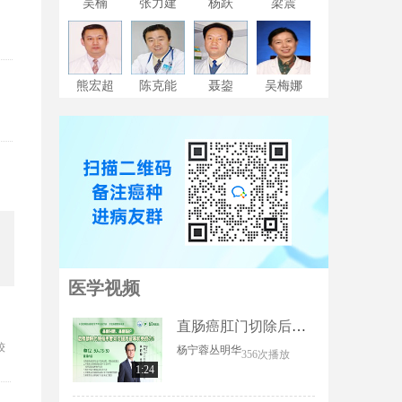
吴楠
张力建
杨跃
梁震
，
熊宏超
陈克能
聂鋆
吴梅娜
告
医学视频
直肠癌肛门切除后恢复要多久？
较
杨宁蓉
丛明华
356次播放
1:24