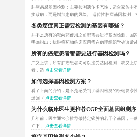
肿瘤易感基因检测：主要检测遗传多态性，适合家族中
接致病，而是增加患病的风险。 遗传性肿瘤基因检测：
家族中几位一级亲属罹患同一种癌症，家族中患癌成员都
各类癌症真正需要检测的基因有哪些？
致病性高，一旦携带有这种突变，则患癌的概率非常高。
并不是所有的靶向药使用之前都需要进行基因检测。国家
确为恶性肿瘤的患者。通过检测肿瘤信
点击查看详情
明确指出：抗肿瘤药物临床应用需在病理组织学确诊后
小分子靶向药物和大分子单克隆抗体类药物。但是这份
所有的癌症患者都需要进行基因检测吗？
情况给大家做了系统的盘点。各类癌症需要基因检测的
广义上讲，所有肿瘤患者均可以接受基因检测；狭义上
者，适
点击查看详情
如何选择基因检测方案？
看了上面的介绍，是不是感受到了基因检测的极端复杂
遗漏（
点击查看详情
为什么临床医生更推荐CGP全面基因组测序
几年前，医生通常会推荐做特定癌肿的若干个基因，一
许下，
点击查看详情
癌症基因检测多少钱？