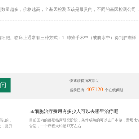
测数量越多，价格越高，全基因检测应该是最贵的，不同的基因检测公司
细胞。临床上通常有三种方式：1. 肺癌手术中（或胸水中）得到肿瘤样
广
快速获得病友帮助
407120
当前已有
个在线问题
？
nk细胞治疗费用有多少人可以去哪里治疗呢
可以的，
答
目前国内的都是临床研究阶段，条件成熟的可以去日本做，费用比
发，提升
合适，一个疗程大约是13万左右