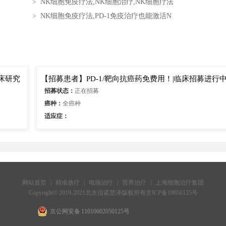
>
NK细胞免疫疗法,NK细胞治疗,NK细胞疗法
>
NK细胞免疫疗法,PD-1免疫治疗也能激活N
床研究
【招募患者】PD-1/靶向抗癌药免费用！|临床招募进行
招募状态：
正在招募
癌种：
全癌种
适应症：
网站首页
|
精准放疗
|
电场治疗
|
营养治疗
|
上海细胞治疗集团
Copyright © 2019-2021北京信诺慧泽版权所有
京ICP备19056135号
京公网安备 11010602050125号