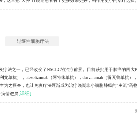
法，这三把“大斧”让晚期患者有了更多效果更好，副作用更小的治疗选择
过继性细胞疗法
疗法之一，已经改变了NSCLC的治疗前景。目前获批用于肺癌的四大P
（纳武利尤单抗），atezolizumab（阿特朱单抗），durvalumab（得瓦鲁单抗）
生为之振奋，也让免疫疗法逐渐成为治疗晚期非小细胞肺癌的“主流”药
[详细]
化疗病情进展