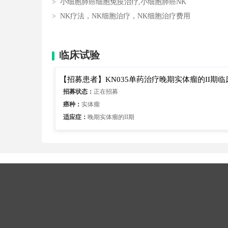
>
小细胞肺癌细胞免疫治疗,小细胞肺癌NK
>
NK疗法，NK细胞治疗，NK细胞治疗费用
临床试验
【招募患者】KN035单药治疗晚期实体瘤的II期临
招募状态：
正在招募
癌种：
实体瘤
适应症：
晚期实体瘤的II期