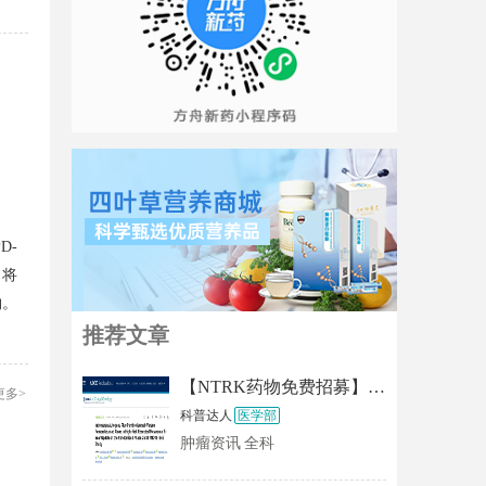
。
D-
，将
物。
推荐文章
【NTRK药物免费招募】新一代靶向药TL118终于启动临床！现正招募实体瘤/中枢神经系统肿瘤患者！
更多>
科普达人
医学部
肿瘤资讯
全科