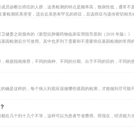
有成员诊断出癌症的人群，这类检测的特点是频率高，致病性低，通常不
主要检测胚系突变，适合近亲患有罕见的癌症，且该癌症与遗传密切相关
与同一个基因突变相关，如BRCA2与乳腺癌。这类检测的特点是频率低
 肿瘤临床基因检测：主要包括化疗、靶向及免疫等药物。适合病理检测
卫健委之前颁布的《新型抗肿瘤药物临床应用指导原则（2018 年版）》
或基因检测后方可使用。其中也罗列了需要和不需要癌症基因检测的常用
指导原则仅覆盖了国内上市的靶向药，全球肿瘤医生网结合国外新药上市
靶向药和不需检测的靶向药一览表
点击查看详情
讲，根据指南推荐，不同的病种、不同的分期、出于不同的目的，不同的
性的确是这样的，每个病人到底应该做哪些基因的检测，才能做到尽可能
？
般都在几个到十几个不等，这样可以为患者节省费用。而现在，经济能力