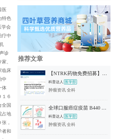
着医
为特色
医学会
治疗中
机
声诊
推荐文章
专家、
家临床
【NTRK药物免费招募】新一代靶向药TL118终于启动临床！现正招募实体瘤/中枢神经系统肿瘤患者！
治中
科普达人
医学部
一体
肿瘤资讯
全科
０１６
合全国
全球口服癌症疫苗 B440 挺进 Ⅱ 期——无针头、可居家、能把"免疫针耐药"的
院占地
科普达人
医学部
０张，
肿瘤资讯
全科
学者和