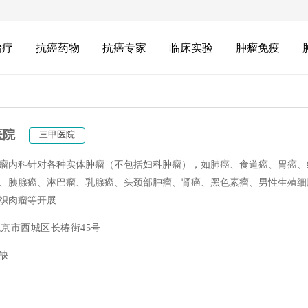
治疗
抗癌药物
抗癌专家
临床实验
肿瘤免疫
医院
三甲医院
瘤内科针对各种实体肿瘤（不包括妇科肿瘤），如肺癌、食道癌、胃癌、
、胰腺癌、淋巴瘤、乳腺癌、头颈部肿瘤、肾癌、黑色素瘤、男性生殖细
织肉瘤等开展
京市西城区长椿街45号
缺