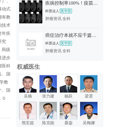
ｅ）、
疾病控制率100%！疫苗、CAR-T、NK改写“死亡剧本”！2026脑瘤五大颠覆性疗法盘点
移动式
科普达人
医学部
拥有教
肿瘤资讯
全科
治技术
老年疾
癌症治疗本就不应千篇一律，揭秘mRNA癌症疫苗XH001，AI定制的专属“抗癌护卫”
研究
科普达人
医学部
，局级
肿瘤资讯
全科
技进步
权威医生
都医科
位、国
学教
个、国
吴楠
张力建
杨跃
梁震
１０
熊宏超
陈克能
聂鋆
吴梅娜