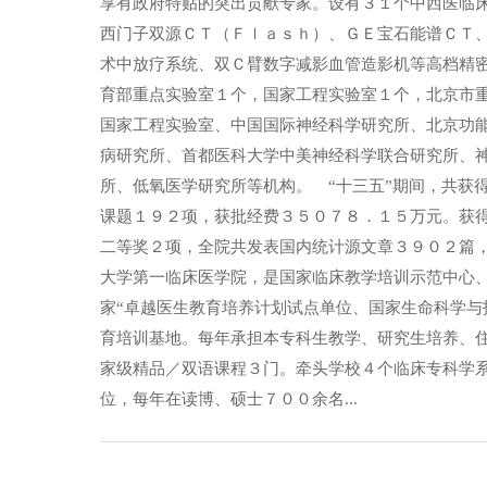
享有政府特贴的突出贡献专家。设有３１个中西医临
西门子双源ＣＴ（Ｆｌａｓｈ）、ＧＥ宝石能谱ＣＴ
术中放疗系统、双Ｃ臂数字减影血管造影机等高档精
育部重点实验室１个，国家工程实验室１个，北京市
国家工程实验室、中国国际神经科学研究所、北京功
病研究所、首都医科大学中美神经科学联合研究所、
所、低氧医学研究所等机构。 “十三五”期间，共获
课题１９２项，获批经费３５０７８．１５万元。获
二等奖２项，全院共发表国内统计源文章３９０２篇
大学第一临床医学院，是国家临床教学培训示范中心
家“卓越医生教育培养计划试点单位、国家生命科学
育培训基地。每年承担本专科生教学、研究生培养、
家级精品／双语课程３门。牵头学校４个临床专科学
位，每年在读博、硕士７００余名...