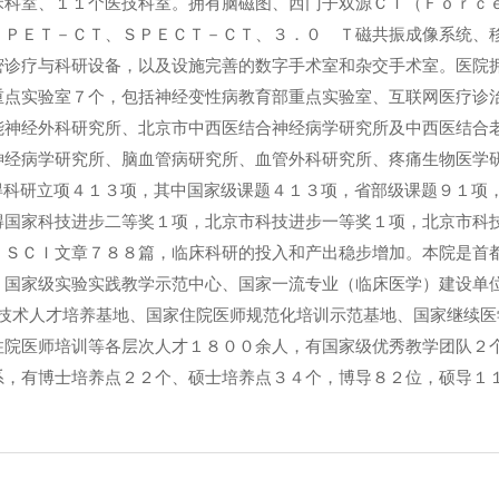
床科室、１１个医技科室。拥有脑磁图、西门子双源ＣＴ（Ｆｏｒｃ
、ＰＥＴ－ＣＴ、ＳＰＥＣＴ－ＣＴ、３．０ Ｔ磁共振成像系统、
密诊疗与科研设备，以及设施完善的数字手术室和杂交手术室。医院
重点实验室７个，包括神经变性病教育部重点实验室、互联网医疗诊
能神经外科研究所、北京市中西医结合神经病学研究所及中西医结合
神经病学研究所、脑血管病研究所、血管外科研究所、疼痛生物医学
得科研立项４１３项，其中国家级课题４１３项，省部级课题９１项
得国家科技进步二等奖１项，北京市科技进步一等奖１项，北京市科
，ＳＣＩ文章７８８篇，临床科研的投入和产出稳步增加。本院是首
、国家级实验实践教学示范中心、国家一流专业（临床医学）建设单
与技术人才培养基地、国家住院医师规范化培训示范基地、国家继续医
住院医师培训等各层次人才１８００余人，有国家级优秀教学团队２
系，有博士培养点２２个、硕士培养点３４个，博导８２位，硕导１