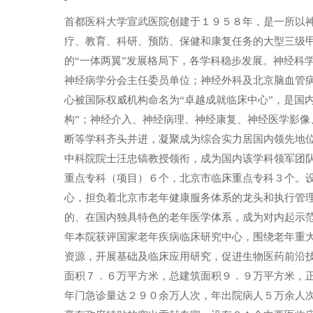
首都医科大学宣武医院创建于１９５８年，是一所以
疗、教育、科研、预防、保健和康复任务的大型三级
的“一体两翼”发展格局下，各学科稳步发展。神经科
神经病学分会主任委员单位；神经外科及北京脑血管
心被国际权威机构命名为“卓越成就临床中心”，是国
构”；神经介入、神经病理、神经康复、神经医学影
断等学科齐头并进，凝聚成为综合实力居国内领先地
中科院院士汪忠镐教授领衔，成为国内该学科领军团
重点专科（项目）６个，北京市临床重点专科３个。
心，担负着北京市老年健康服务体系的龙头和执行管
的、在国内独具特色的老年医学体系，成为对内起示
年本院获评国家老年疾病临床研究中心，围绕老年重
资源，开展基础及临床应用研究，促进生物医药前沿
面积７．６万平方米，总建筑面积９．９万平方米，
年门急诊量达２９０余万人次，年出院病人５万余人