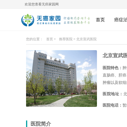
欢迎您查看无癌家园网
首页
癌症
您的位置：
首页
>
推荐医院
>
北京宣武医院
北京宣武
医院特色：
肿
直肠癌、肝癌
肿瘤以及软组
医院地址：
北
医院电话：
暂
医院简介