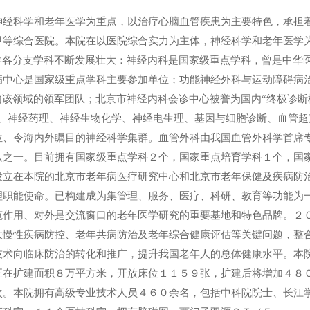
神经科学和老年医学为重点，以治疗心脑血管疾患为主要特色，承担
甲等综合医院。本院在以医院综合实力为主体，神经科学和老年医学
学各分支学科不断发展壮大：神经内科是国家级重点学科，曾是中华
病中心是国家级重点学科主要参加单位；功能神经外科与运动障碍病
内该领域的领军团队；北京市神经内科会诊中心被誉为国内“终极诊断
像、神经药理、神经生物化学、神经电生理、基因与细胞诊断、血管超
位、令海内外瞩目的神经科学集群。血管外科由我国血管外科学首席
队之一。目前拥有国家级重点学科２个，国家重点培育学科１个，国
设立在本院的北京市老年病医疗研究中心和北京市老年保健及疾病防
理职能使命。已构建成为集管理、服务、医疗、科研、教育等功能为
范作用、对外是交流窗口的老年医学研究的重要基地和特色品牌。２
大慢性疾病防控、老年共病防治及老年综合健康评估等关键问题，整
技术向临床防治的转化和推广，提升我国老年人的总体健康水平。本
正在扩建面积８万平方米，开放床位１１５９张，扩建后将增加４８
次。本院拥有高级专业技术人员４６０余名，包括中科院院士、长江