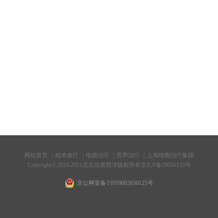
网站首页
|
精准放疗
|
电场治疗
|
营养治疗
|
上海细胞治疗集团
Copyright © 2019-2021北京信诺慧泽版权所有
京ICP备19056135号
京公网安备 11010602050125号