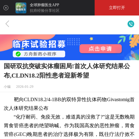
全球肿瘤医生APP
立即打开
抗癌经验分享社区
国研双抗突破实体瘤困局!首次人体研究结果公
布,CLDN18.2阳性患者迎新希望
小编 2026-01-29
靶向CLDN18.2/4-1BB的双特异性抗体药物Givastomig首
次人体研究结果公布
“化疗耐药、免疫无效，难道真的没救了?”这是无数晚期
胃食管癌患者的绝望呐喊。作为我国高发的恶性肿瘤，胃食
管癌(GEC)晚期患者的治疗选择极为有限，既往疗法疗效不