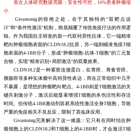
首次人体研究数据亮眼：安全性可控，16%患者肿瘤缩
小
Givastomig的惊艳之处，在于其独特的“双靶点设
计”和“条件性激活”机制，彻底颠覆了传统免疫疗法的作用逻
辑。作为我国自主研发的新一代双特异性抗体，它一端精准
靶向肿瘤细胞表面的CLDN18.2抗原，另一端则瞄准免疫T细
胞表面的4-1BB分子，形成“肿瘤细胞-抗体-T细胞”的三元复
合物，实现“精准识别+局部激活”的双重效果。
CLDN18.2是一种紧密连接蛋白，在胃癌、胃食管癌、
胰腺癌等多种实体瘤中高特异性表达，而在正常组织中几乎
不暴露，是理想的肿瘤靶向靶点。4-1BB则是T细胞激活的关
键共刺激分子，激活后能显著增强T细胞的杀伤活性和存活
时间。但传统4-1BB激动剂容易系统性激活全身T细胞，导致
严重的免疫相关不良反应，限制了其临床应用。
Givastomig完美解决了这一难题：它只有在同时结合肿
瘤细胞上的CLDN18.2和T细胞上的4-1BB时，才会激活T细