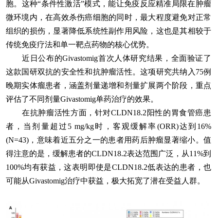
胞。这种“条件性激活”模式，能让免疫反应精准局限在肿瘤
微环境内，在高效杀伤癌细胞的同时，最大程度避免对正常
组织的损伤，显著降低系统性副作用风险，这也是其相较于
传统免疫疗法和单一靶点药物的核心优势。
近日公布的Givastomig首次人体研究结果，全面验证了
这款国研双抗的安全性和抗肿瘤活性。这项研究共纳入75例
晚期实体瘤患者，涵盖剂量递增和剂量扩展两个阶段，重点
评估了不同剂量Givastomig单药治疗的效果。
在抗肿瘤活性方面，针对CLDN18.2阳性的胃食管癌患
者，当剂量超过5 mg/kg时，客观缓解率(ORR)达到16%
(N=43)，意味着近五分之一的患者用药后肿瘤显著缩小。值
得注意的是，缓解患者的CLDN18.2表达范围广泛，从11%到
100%均有获益，这表明即使是CLDN18.2低表达的患者，也
可能从Givastomig治疗中获益，极大拓宽了潜在受益人群。