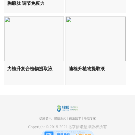
胸腺肽 调节免疫力
力桖升复合植物提取液
速桖升植物提取液
抗癌资讯
癌症新药
前沿技术
癌症专家
Copyright © 2019-2021北京信诺慧泽版权所有
京ICP备19056135号