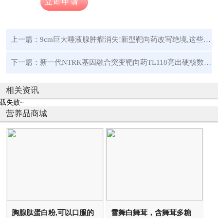
立即申请
上一篇：
9cm巨大唾液腺肿瘤消失!新型靶向药改写绝境,这些患者可申请免费用药
下一篇：
新一代NTRK基因融合突变靶向药TL118亮出硬核数据，临床试验正在招募中
相关资讯
载失败~
营养品商城
胸腺肽蛋白粉,可以口服的
雪舞白舞茸，含舞茸多糖