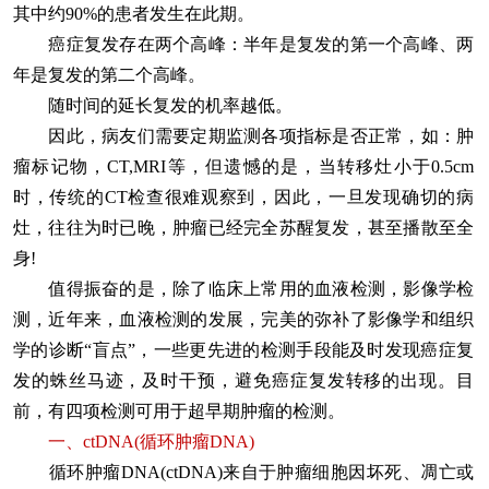
其中约90%的患者发生在此期。
癌症复发存在两个高峰：半年是复发的第一个高峰、两
年是复发的第二个高峰。
随时间的延长复发的机率越低。
因此，病友们需要定期监测各项指标是否正常，如：肿
瘤标记物，CT,MRI等，但遗憾的是，当转移灶小于0.5cm
时，传统的CT检查很难观察到，因此，一旦发现确切的病
灶，往往为时已晚，肿瘤已经完全苏醒复发，甚至播散至全
身!
值得振奋的是，除了临床上常用的血液检测，影像学检
测，近年来，血液检测的发展，完美的弥补了影像学和组织
学的诊断“盲点”，一些更先进的检测手段能及时发现癌症复
发的蛛丝马迹，及时干预，避免癌症复发转移的出现。目
前，有四项检测可用于超早期肿瘤的检测。
一、ctDNA(循环肿瘤DNA)
循环肿瘤DNA(ctDNA)来自于肿瘤细胞因坏死、凋亡或