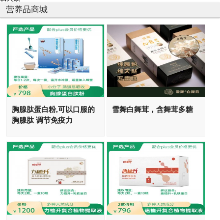
营养品商城
胸腺肽蛋白粉,可以口服的
雪舞白舞茸，含舞茸多糖
胸腺肽 调节免疫力