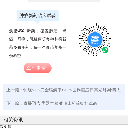
肿瘤新药临床试验
囊括456+新药，覆盖肺癌，胃
癌，肝癌，乳腺癌等多种肿瘤新
药免费用药，每一个新药都是一
份希望！
立即申请
上一篇：
惊现57%完全缓解率!2025世界癌症日高光时刻:四大突破疗法拯救胰腺癌、结直肠癌、血癌等
下一篇：
直播预告|类器官精准临床药筛智能革命
相关资讯
载失败~