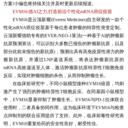
方案!小编也将持续关注并及时更新后续报道。
EVM16:借AI之力,打造前沿个性化mRNA癌症疫苗
EVM16是云顶新耀(Everest Medicines)自主研发的一款个
性化mRNA癌症疫苗基于每位患者肿瘤的特异性突变定制。
云顶新耀借助专有的EVER-NEO-1算法(一种基于AI的肿瘤新
抗原预测算法，可以识别大多数已报告的肿瘤新抗原，以及
部分此前未报告的新抗原)，预测出具有高免疫原性潜力的肿
瘤新抗原，并通过LNP递送系统，将表达肿瘤新抗原的
mRNA高效递送至人体，激活肿瘤新抗原特异性T细胞免疫
反应，实现对肿瘤细胞的杀伤，从而抑制肿瘤生长。
在临床前研究中，不同小鼠模型接种EVM16疫苗，均刺
激产生了强烈的肿瘤特异性T细胞反应。在同基因小鼠模型
中，EVM16显著抑制了肿瘤生长。EVM16与PD-1抗体联合
使用时，二者具备协同作用，这为临床环境下EVM16与检查
点抑制剂的联合应用提供了支持。此外，临床前毒性研究表
明，EVM16重复给药的安全性良好，耐受性佳。