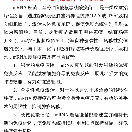
mRNA 疫苗，全称 “信使核糖核酸疫苗”，是一类癌症治
疗性疫苗，通过编码表达肿瘤特异性抗原(TAA 或 TSA)及相
关细胞因子，激活人体免疫系统，促使免疫系统识别并对抗
体内癌细胞。目前，这类疫苗适用于黑色素瘤、结直肠癌
(CRC)、非小细胞肺癌(NSCLC)等多种侵袭性、转移性实体
瘤的治疗。与手术、化疗和放射疗法等传统癌症治疗手段相
比，mRNA 癌症疫苗具有显著优势：
1、强大的免疫原性
：mRNA 疫苗既能引发强劲的体液
免疫反应，又能激发细胞介导的免疫反应，展现出强大的抗
肿瘤效能，有力对抗癌细胞。
2、全身性免疫激活
：对于难以通过手术治愈的转移性
肿瘤，mRNA 癌症疫苗可激发全身性免疫反应，有效弥补手
术的局限性，抑制肿瘤转移。
3、长效免疫记忆
：mRNA 癌症疫苗能够建立并维持长
期的免疫记忆，使免疫系统持续对肿瘤细胞保持警惕，降低
肿瘤复发风险 。