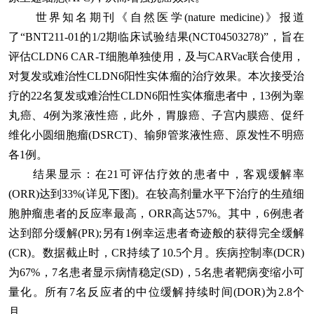
世界知名期刊《自然医学(nature medicine)》报道
了“BNT211-01的1/2期临床试验结果(NCT04503278)”，旨在
评估CLDN6 CAR-T细胞单独使用，及与CARVac联合使用，
对复发或难治性CLDN6阳性实体瘤的治疗效果。本次接受治
疗的22名复发或难治性CLDN6阳性实体瘤患者中，13例为睾
丸癌、4例为浆液性癌，此外，胃腺癌、子宫内膜癌、促纤
维化小圆细胞瘤(DSRCT)、输卵管浆液性癌、原发性不明癌
各1例。
结果显示：在21可评估疗效的患者中，客观缓解率
(ORR)达到33%(详见下图)。在较高剂量水平下治疗的生殖细
胞肿瘤患者的反应率最高，ORR高达57%。其中，6例患者
达到部分缓解(PR);另有1例幸运患者奇迹般的获得完全缓解
(CR)。数据截止时，CR持续了10.5个月。疾病控制率(DCR)
为67%，7名患者显示病情稳定(SD)，5名患者靶病变缩小可
量化。所有7名反应者的中位缓解持续时间(DOR)为2.8个
月。