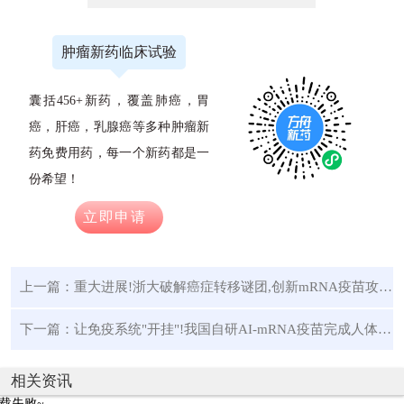
肿瘤新药临床试验
囊括456+新药，覆盖肺癌，胃
癌，肝癌，乳腺癌等多种肿瘤新
药免费用药，每一个新药都是一
份希望！
立即申请
上一篇：
重大进展!浙大破解癌症转移谜团,创新mRNA疫苗攻克转移壁垒!现惠及肺癌、胰腺癌、黑色素瘤等
下一篇：
让免疫系统"开挂"!我国自研AI-mRNA疫苗完成人体注射,治愈癌症或成现实!
相关资讯
载失败~