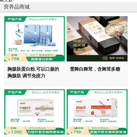
营养品商城
胸腺肽蛋白粉,可以口服的
雪舞白舞茸，含舞茸多糖
胸腺肽 调节免疫力