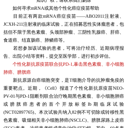
知识产权，请联系我们删除
如何寻求mRNA或其他个性化癌症疫苗帮助
目前正有两款mRNA癌症疫苗——ABO2011注射液、
JCXH-211注射液的临床试验，正在招募恶性实体瘤患者，包
括但不限于黑色素瘤、头颈部肿瘤、三阴性乳腺癌、肝癌、
食道癌、结直肠癌、肺鳞癌等。
若想参加该试验的患者，可将治疗经历、近期病理报
告、出院小结等资料，提交至医学部，进行初步评估。
个性化新抗原疫苗联合抗PD-1,暴击黑色素瘤、非小细胞
肺癌、膀胱癌
新抗原源自癌细胞突变，是T细胞介导的抗肿瘤免疫的
重要靶点。近期，《Cell》报道了个性化新抗原疫苗NEO-
PV-01与PD-1阻断剂联合治疗晚期黑色素瘤、非小细胞肺癌
或膀胱癌患者的首个开放标签Ib期临床试验
(NCT02897765)。本次试验共纳入82例不可切除或转移性黑
色素瘤、吸烟相关非小细胞肺癌(NSCLC)、膀胱尿路上皮癌