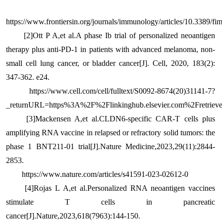
https://www.frontiersin.org/journals/immunology/articles/10.3389/f
[2]Ott P A,et al.A phase Ib trial of personalized neoantigen
therapy plus anti-PD-1 in patients with advanced melanoma, non-
small cell lung cancer, or bladder cancer[J]. Cell, 2020, 183(2):
347-362. e24.
https://www.cell.com/cell/fulltext/S0092-8674(20)31141-7?
_returnURL=https%3A%2F%2Flinkinghub.elsevier.com%2Fretri
[3]Mackensen A,et al.CLDN6-specific CAR-T cells plus
amplifying RNA vaccine in relapsed or refractory solid tumors: the
phase 1 BNT211-01 trial[J].Nature Medicine,2023,29(11):2844-
2853.
https://www.nature.com/articles/s41591-023-02612-0
[4]Rojas L A,et al.Personalized RNA neoantigen vaccines
stimulate T cells in pancreatic
cancer[J].Nature,2023,618(7963):144-150.