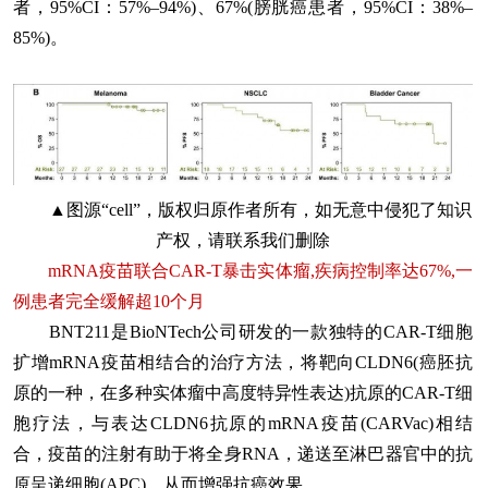
者，95%CI：57%–94%)、67%(膀胱癌患者，95%CI：38%–
85%)。
▲图源“cell”，版权归原作者所有，如无意中侵犯了知识
产权，请联系我们删除
mRNA疫苗联合CAR-T暴击实体瘤,疾病控制率达67%,一
例患者完全缓解超10个月
BNT211是BioNTech公司研发的一款独特的CAR-T细胞
扩增mRNA疫苗相结合的治疗方法，将靶向CLDN6(癌胚抗
原的一种，在多种实体瘤中高度特异性表达)抗原的CAR-T细
胞疗法，与表达CLDN6抗原的mRNA疫苗(CARVac)相结
合，疫苗的注射有助于将全身RNA，递送至淋巴器官中的抗
原呈递细胞(APC)，从而增强抗癌效果。