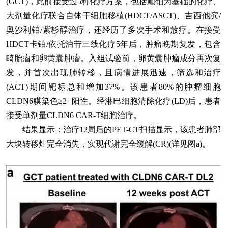
(GCT)，此前接受过5种化疗方案，包括顺铂为基础的化疗、
大剂量化疗联合自体干细胞移植(HDCT/ASCT)、吉西他滨/
奥沙利铂/紫杉醇治疗，还经历了多次手术和放疗。在接受
HDCT卡铂/依托泊苷三线化疗5年后，肿瘤晚期复发，包含
畸胎瘤和卵黄囊肿瘤。入组试验前，卵黄囊肿瘤成分再次复
发，并首次出现肺转移，且病情进展迅速，筛选和治疗
(ACT)期间靶标总和增加37%。该患者80%的肿瘤细胞
CLDN6膜染色≥2+阳性。经淋巴细胞清除化疗(LD)后，患者
接受单剂量CLDN6 CAR-T细胞治疗。
结果显示：治疗12周后的PET-CT扫描显示，该患者肺部
大块转移灶完全消失，实现代谢完全缓解(CR)(详见图a)。