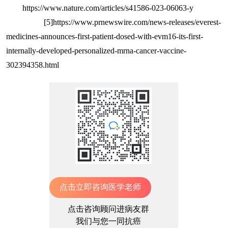
https://www.nature.com/articles/s41586-023-06063-y
[5]https://www.prnewswire.com/news-releases/everest-
medicines-announces-first-patient-dosed-with-evm16-its-first-
internally-developed-personalized-mrna-cancer-vaccine-
302394358.html
点击立即咨询医学老师
点击咨询顾问进病友群
我们与您一同抗癌