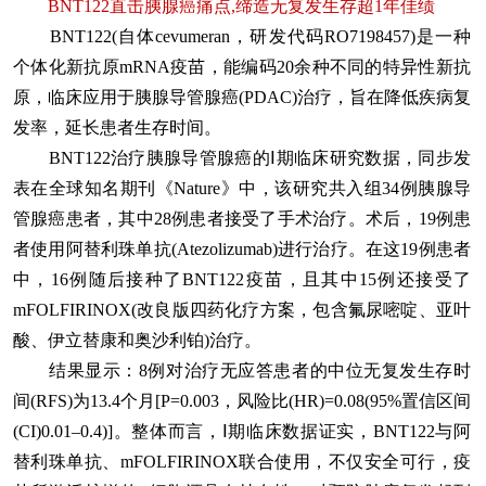
BNT122直击胰腺癌痛点,缔造无复发生存超1年佳绩
BNT122(自体cevumeran，研发代码RO7198457)是一种
个体化新抗原mRNA疫苗，能编码20余种不同的特异性新抗
原，临床应用于胰腺导管腺癌(PDAC)治疗，旨在降低疾病复
发率，延长患者生存时间。
BNT122治疗胰腺导管腺癌的Ⅰ期临床研究数据，同步发
表在全球知名期刊《Nature》中，该研究共入组34例胰腺导
管腺癌患者，其中28例患者接受了手术治疗。术后，19例患
者使用阿替利珠单抗(Atezolizumab)进行治疗。在这19例患者
中，16例随后接种了BNT122疫苗，且其中15例还接受了
mFOLFIRINOX(改良版四药化疗方案，包含氟尿嘧啶、亚叶
酸、伊立替康和奥沙利铂)治疗。
结果显示：8例对治疗无应答患者的中位无复发生存时
间(RFS)为13.4个月[P=0.003，风险比(HR)=0.08(95%置信区间
(CI)0.01–0.4)]。整体而言，Ⅰ期临床数据证实，BNT122与阿
替利珠单抗、mFOLFIRINOX联合使用，不仅安全可行，疫