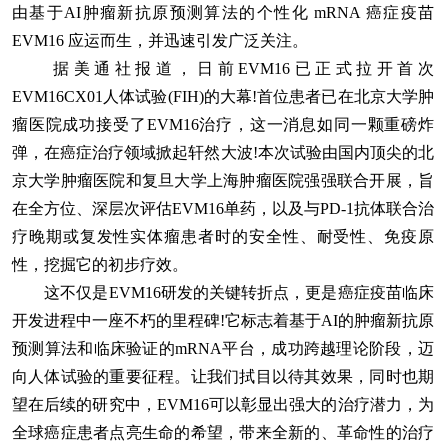
由基于AI肿瘤新抗原预测算法的个性化 mRNA 癌症疫苗
EVM16 应运而生，并迅速引发广泛关注。
据美通社报道，日前EVM16已正式拉开首次
EVM16CX01人体试验(FIH)的大幕!首位患者已在北京大学肿
瘤医院成功接受了EVM16治疗，这一消息如同一颗重磅炸
弹，在癌症治疗领域掀起轩然大波!本次试验由国内顶尖的北
京大学肿瘤医院和复旦大学上海肿瘤医院强强联合开展，旨
在全方位、深层次评估EVM16单药，以及与PD-1抗体联合治
疗晚期或复发性实体瘤患者时的安全性、耐受性、免疫原
性，挖掘它的初步疗效。
这不仅是EVM16研发的关键转折点，更是癌症疫苗临床
开发进程中一座不朽的里程碑!它标志着基于AI的肿瘤新抗原
预测算法和临床验证的mRNA平台，成功跨越理论阶段，迈
向人体试验的重要征程。让我们拭目以待其效果，同时也期
望在后续的研究中，EVM16可以彰显出强大的治疗潜力，为
全球癌症患者点亮生命的希望，带来全新的、革命性的治疗