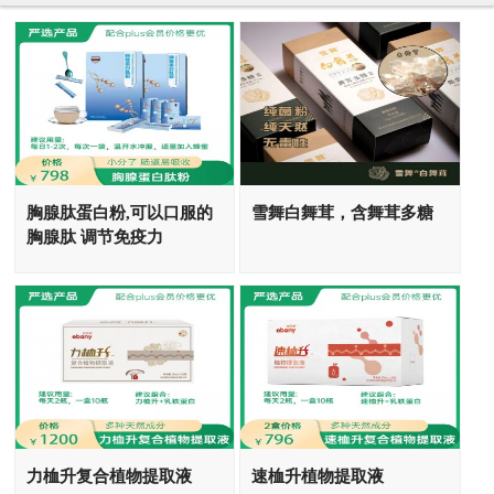
胸腺肽蛋白粉,可以口服的
雪舞白舞茸，含舞茸多糖
胸腺肽 调节免疫力
力桖升复合植物提取液
速桖升植物提取液