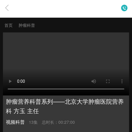
首页
肿瘤科普
肿瘤营养科普系列——北京大学肿瘤医院营养
科 方玉 主任
视频科普
13集
总时长：00:27:00