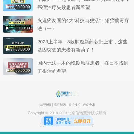
癌症治疗失败患者新希望
00:00:00
火遍癌友圈的4大“科技与狠活”！溶瘤病毒疗
法（一）
00:00:00
2023上半年，8款肺癌新药获批上市，这些
基因突变的患者有新药了！
00:00:00
国内无法手术的晚期癌症患者，在日本找到
了根治的希望
00:00:00
抗癌资讯
癌症新药
前沿技术
癌症专家
Copyright © 2019-2021北京信诺慧泽版权所有
京ICP备19056135号
京公网安备 11010602050125号